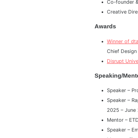
Co-founder & 
Creative Dire
Awards
Winner of dt
Chief Design 
Disrupt Unive
Speaking/Ment
Speaker – P
Speaker – Rap
2025 – June
Mentor – ETD
Speaker – Em