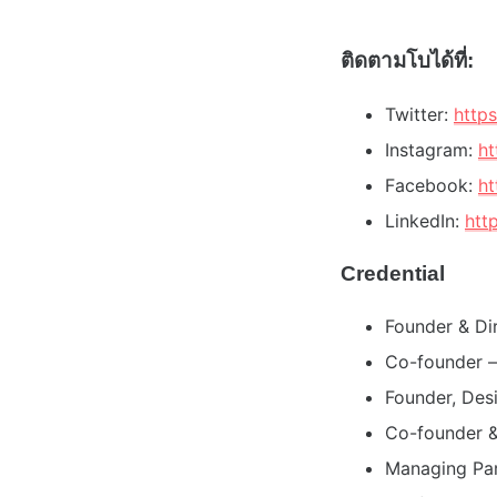
ติดตามโบได้ที่:
Twitter:
http
Instagram:
ht
Facebook:
ht
LinkedIn:
htt
Credential
Founder & Di
Co-founder 
Founder, Des
Co-founder &
Managing Par