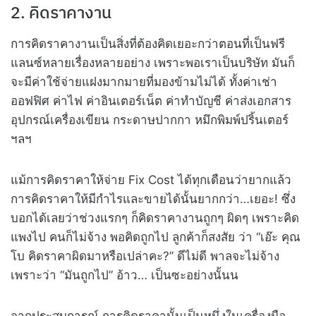
2. คิดราคางาน
การคิดราคางานเป็นสิ่งที่ต้องคิดเยอะกว่าตอนที่เป็นฟรี
แลนซ์หลายเรื่องหลายอย่าง เพราะพอเราเป็นบริษัท มันก็
จะมีค่าใช้จ่ายแฝงมากมายที่มองข้ามไม่ได้ ทั้งค่าเช่า
ออฟฟิศ ค่าไฟ ค่าอินเตอร์เน็ต ค่าทำบัญชี ค่าส่งเอกสาร
อุปกรณ์เครื่องเขียน กระดาษปากกา หมึกพิมพ์ปริ้นเตอร์
ฯลฯ
แม้การคิดราคาให้จ่าย Fix Cost ได้ทุกเดือนว่ายากแล้ว
การคิดราคาให้มีกำไรและขายได้นั้นยากกว่า…เยอะ! ซึ่ง
บอกได้เลยว่าช่วงแรกๆ ก็คิดราคางานถูกๆ ผิดๆ เพราะคิด
แพงไป คนก็ไม่จ้าง พอคิดถูกไป ลูกค้าก็สงสัย ว่า “เอ๊ะ คุณ
โบ คิดราคาผิดมาหรือเปล่าคะ?” ดีไม่ดี พาลจะไม่จ้าง
เพราะว่า “มันถูกไป” อ้าว… เป็นซะอย่างนั้นน